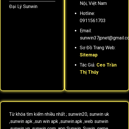
Nội, Việt Nam
Đại Lý Sunwin
Cơ quan quản lý trò
Đảm bảo hệ thống
Hotline:
chơi giải trí trực
Sunwin
vận hành
tuyến uy tín tại
0911561703
minh bạch, trò chơi
Philippines, cấp
PAGCOR
công bằng, kiểm toán
giấy phép Gaming
Email:
định kỳ và tuân thủ
License No. 2025-
nghiêm ngặt quy định
sunwin37jpnet@gmail.c
GLN-018 từ năm
pháp lý châu Á.
2016.
Sơ Đồ Trang Web:
Chứng nhận từ tổ
Sitemap
Tăng cường tính hợp
chức quản lý cờ
pháp toàn cầu, bảo vệ
Tác Giả:
Ceo Trần
Curacao
bạc quốc tế nổi
quyền lợi người dùng
eGaming
tiếng, áp dụng cho
Thị Thúy
và yêu cầu công bố rõ
nền tảng
Sunwin
ràng tỷ lệ trả thưởng.
đổi thưởng lớn.
Giấy phép từ khu
Mang lại tiêu chuẩn
vực Isle of Man –
bảo mật cao cấp,
Isle of
một trong những
kiểm soát chặt chẽ về
Man
trung tâm giám sát
tài chính và bảo vệ dữ
cờ bạc uy tín nhất
liệu cá nhân theo
Từ khóa tìm kiếm nhiều nhất ; sunwin20, sunwin uk
thế giới.
chuẩn châu Âu.
,sunwin apk ,sun win apk ,sunwin.apk ,web sunwin
Chứng nhận từ khu
Hỗ trợ hoạt động hợp
,sunwin vn ,sunwin com ,app Sunwin ,Suwin ,game