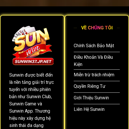
trải nghiệm người dùng, từ giao diện đến tốc độ xử
lý giao dịch. Sự tăng trưởng ổn định qua từng năm
đã giúp cổng game thu hút cộng đồng lớn mạnh từ
nhiều quốc gia khác nhau, biến
Sunwin
thành lựa
VỀ CHÚNG TÔI
chọn hàng đầu trong lĩnh vực game bài đổi thưởng.
Sứ mệnh của Sunwin
Chính Sách Bảo Mật
Sunwin
luôn hướng tới việc xây dựng một môi
Điều Khoản Và Điều
trường giải trí thực sự công bằng, an toàn và minh
Kiện
bạch cho mọi người chơi. Mọi quyết định và hoạt
động đều xoay quanh mục tiêu bảo vệ quyền lợi
Miễn trừ trách nhiệm
Sunwin được biết đến
thành viên, mang lại niềm vui thực sự qua từng ván
là nền tảng giải trí trực
Quyền Riêng Tư
game. Nền tảng cam kết không ngừng cải tiến để hội
tuyến với nhiều phiên
viên có thể tận hưởng giải trí một cách thoải mái,
bản như Sunwin Club,
Giới Thiệu Sunwin
không lo lắng về rủi ro không đáng có.
Sunwin Game và
Liên Hệ Sunwin
Sunwin App. Thương
hiệu này xây dựng hệ
sinh thái đa dạng