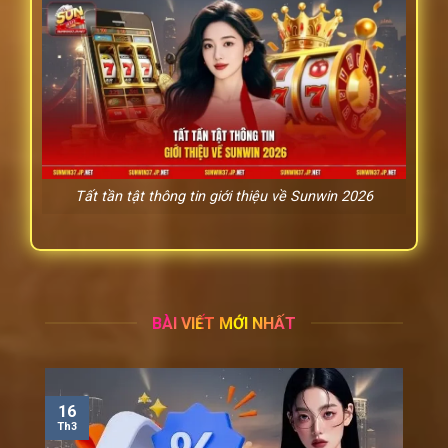
Tất tần tật thông tin giới thiệu về Sunwin 2026
Giới thiệu cổng game Sunwin
Trước khi quyết định tham gia, việc nắm rõ thông tin
tổng quan về nền tảng sẽ giúp bạn yên tâm hơn rất
BÀI VIẾT MỚI NHẤT
nhiều.
Sunwin
không chỉ là nơi giải trí thông thường
mà còn là sân chơi được xây dựng bài bản, phát triển
qua nhiều năm với sự đầu tư nghiêm túc về công
16
nghệ và dịch vụ. Nhờ đó, nền tảng mang lại sự tin
Th3
cậy cao, phù hợp cho cả người mới bắt đầu lẫn